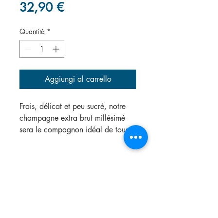
Prezzo
32,90 €
Quantità
*
Aggiungi al carrello
Frais, délicat et peu sucré, notre
champagne extra brut millésimé
sera le compagnon idéal de tous
vos apéritifs et plats de poisson.
Aspect visuel :
un mordoré profond
avec une bulle délicate
Aspect olfactif :
un nez gourmand
porté sur les fruits jaunes
Aspect gustatif :
une attaque
tonique et fraîche, une longueur en