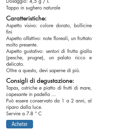
Dosaggio: 4,5 g / L
Tappo in sughero naturale
Caratteristiche:
Aspetto visivo: colore dorato, bollicine
fini
Aspetto olfattivo: note floreali, un fruttato
molto presente.
Aspetto gustativo: sentori di frutta gialla
(pesche, prugne), un palato ricco e
delicato.
Oltre a questo, devi saperne di più.
Consigli di degustazione:
Tapas, ostriche e piatto di frutti di mare,
capesante in padella ...
Può essere conservato da 1 a 2 anni, al
riparo dalla luce.
Servire a 7-8 ° C
Acheter