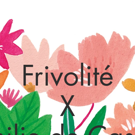
agne
La nostra casa
Le nostre notizie
Oenotourisme
Frivolité
X