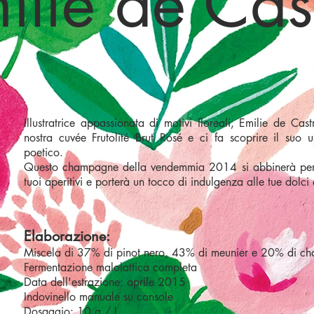
ilie de Cas
Illustratrice appassionata di motivi floreali, Emilie de Cas
nostra cuvée Frutolité Brut Rosé e ci fa scoprire il suo u
poetico.
Questo champagne della vendemmia 2014 si abbinerà perfe
tuoi aperitivi e porterà un tocco di indulgenza alle tue dolci
Elaborazione:
Miscela di 37% di pinot nero, 43% di meunier e 20% di c
Fermentazione malolattica completa
Data dell'estrazione: aprile 2015
Indovinello manuale su console
Dosaggio: 10 g / L