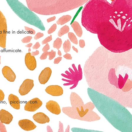
a fine in delicato
.
 affumicate.
ano, piccione con