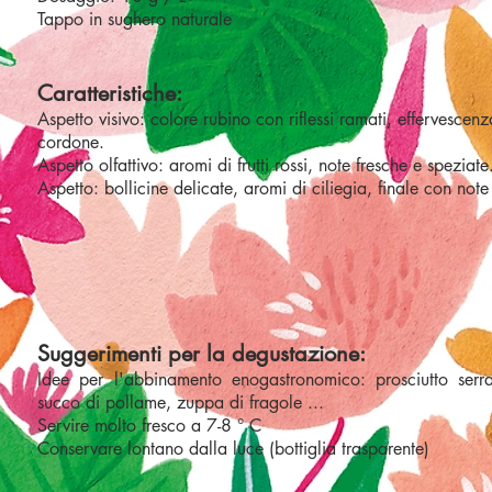
Tappo in sughero naturale
Caratteristiche:
Aspetto visivo: colore rubino con riflessi ramati, effervescenz
cordone.
Aspetto olfattivo: aromi di frutti rossi, note fresche e speziate
Aspetto: bollicine delicate, aromi di ciliegia, finale con note
Suggerimenti per la degustazione:
Idee per l'abbinamento enogastronomico: prosciutto serr
succo di pollame, zuppa di fragole ...
Servire molto fresco a 7-8 ° C
Conservare lontano dalla luce (bottiglia trasparente)