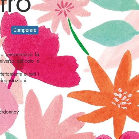
tro
Comperare
tro personalizza la
niverso delicato e
ttamente a tutti i
 degustazioni.
hardonnay